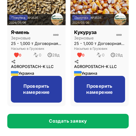
Покупка
Покупка
№
3535
№
3534
2026/08/06
2026/08/06
Ячмень
Кукуруза
Зерновые
Зерновые
25 - 1,000 т Договорная CPT (Київ)
25 - 1,000 т Договорная CPT (Київ)
Насыпью в Грузовик
Насыпью в Грузовик
0
0
28д
28д
0
0
AGROPOSTACH-K LLC
AGROPOSTACH-K LLC
Украина
Украина
Проверить
Проверить
намерение
намерение
3
3
Создать заявку