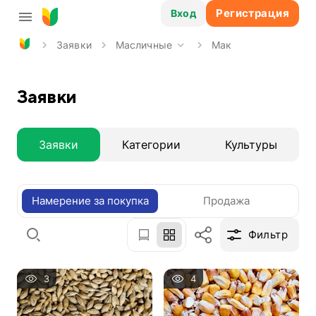
Регистрация
Вход
Заявки
Масличные
Мак
Заявки
Заявки
Категории
Культуры
Намерение за покупка
Продажа
Фильтр
3
4